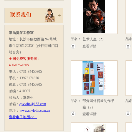
覃氏提琴工作室
品名：
品
地址：长沙市解放西路262号城
艺术人生（2）
市生活家1703室（步行街司门口
查看详情
站台旁）
全国免费客服专线：
400-675-1605
电话：0731-84450805
手机：13973171856
传真：0731-84450805
邮编：410005
联系人：覃先生
品名：
部分国外提琴制作书
品
邮箱：
qsviolin@163.com
籍（2）
网址：
www.cnviolin.com.cn
查看详情
查看电子地图>>...