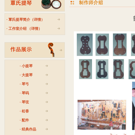
·
覃氏提琴简介（详情）
·
工作室介绍 （详情）
·
小提琴
·
大提琴
·
琴弓
·
琴码
·
琴弦
·
松香
·
配件
·
经典作品