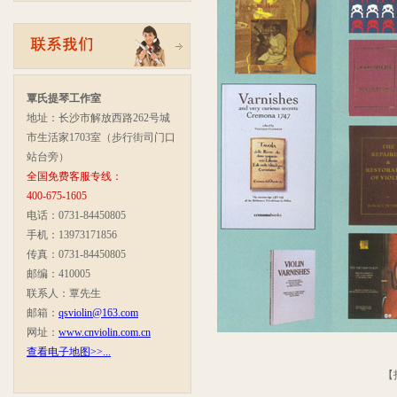
覃氏提琴工作室
地址：长沙市解放西路262号城
市生活家1703室（步行街司门口
站台旁）
全国免费客服专线：
400-675-1605
电话：0731-84450805
手机：13973171856
传真：0731-84450805
邮编：410005
联系人：覃先生
邮箱：
qsviolin@163.com
网址：
www.cnviolin.com.cn
查看电子地图>>...
【