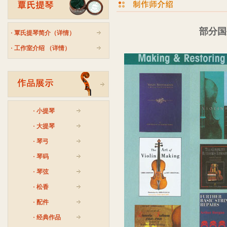
部分国
·
覃氏提琴简介（详情）
·
工作室介绍 （详情）
·
小提琴
·
大提琴
·
琴弓
·
琴码
·
琴弦
·
松香
·
配件
·
经典作品