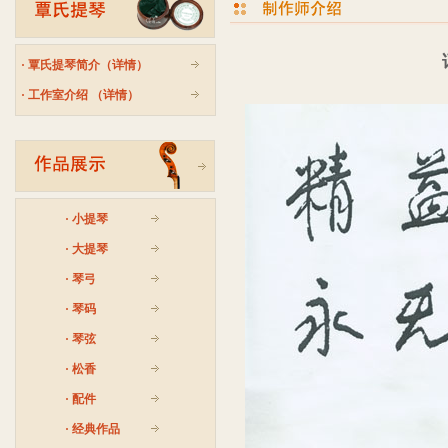
·
覃氏提琴简介（详情）
·
工作室介绍 （详情）
·
小提琴
·
大提琴
·
琴弓
·
琴码
·
琴弦
·
松香
·
配件
·
经典作品