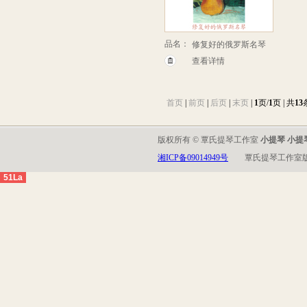
品名：
修复好的俄罗斯名琴
查看详情
首页
|
前页
|
后页
|
末页
|
1
页/
1
页 | 共
13
版权所有 © 覃氏提琴工作室
小提琴 小提
湘ICP备09014949号
覃氏提琴工作室
51La