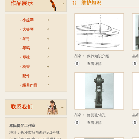
·
小提琴
·
大提琴
·
琴弓
·
琴码
品名：
品
保养知识介绍
·
琴弦
查看详情
·
松香
·
配件
·
经典作品
品名：
品
修复弦轴孔
查看详情
覃氏提琴工作室
地址：长沙市解放西路262号城