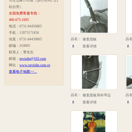
市生活家1703室（步行街司门口
站台旁）
全国免费客服专线：
400-675-1605
电话：0731-84450805
手机：13973171856
品名：
品
传真：0731-84450805
修复指板
邮编：410005
查看详情
联系人：覃先生
邮箱：
qsviolin@163.com
网址：
www.cnviolin.com.cn
查看电子地图>>...
品名：
品
修复面板局布琴边
查看详情