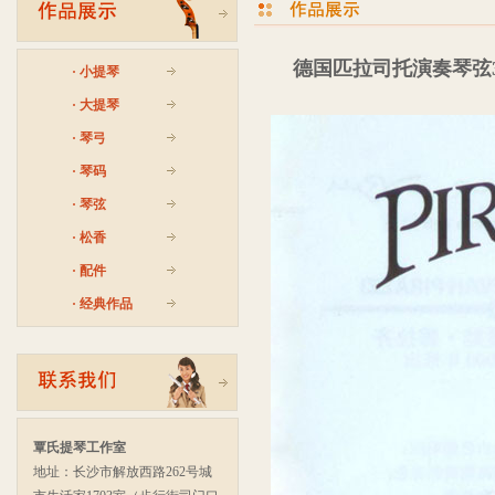
德国匹拉司托演奏琴弦3.询
·
小提琴
·
大提琴
·
琴弓
·
琴码
·
琴弦
·
松香
·
配件
·
经典作品
覃氏提琴工作室
地址：长沙市解放西路262号城