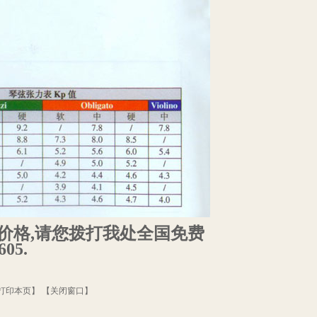
价格,请您拨打我处全国免费
05.
打印本页
】 【
关闭窗口
】