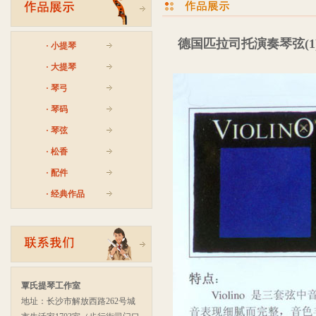
德国匹拉司托演奏琴弦(1)-3
·
小提琴
·
大提琴
·
琴弓
·
琴码
·
琴弦
·
松香
·
配件
·
经典作品
覃氏提琴工作室
地址：长沙市解放西路262号城