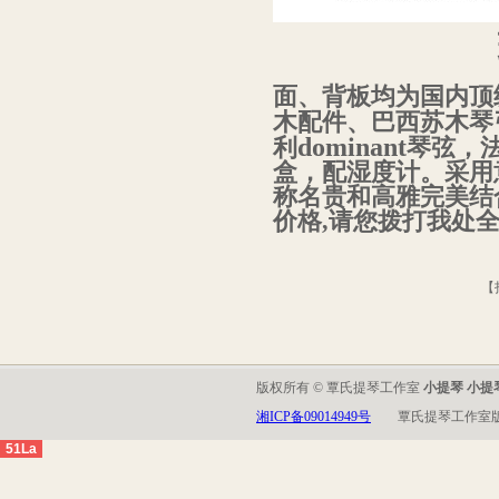
面、背板均为国内顶
木配件、巴西苏木琴
dominant
利
琴弦，
盒，配湿度计。采用
称名贵和高雅完美结
价格,请您拨打我处全国免
【
版权所有 © 覃氏提琴工作室
小提琴 小提
湘ICP备09014949号
覃氏提琴工作室
51La