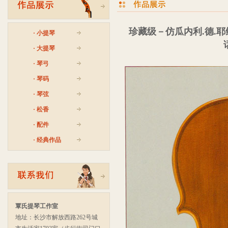
珍藏级－仿瓜内利.德.耶
·
小提琴
话
·
大提琴
·
琴弓
·
琴码
·
琴弦
·
松香
·
配件
·
经典作品
覃氏提琴工作室
地址：长沙市解放西路262号城