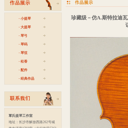
珍藏级－仿A.斯特拉迪瓦
·
小提琴
话
·
大提琴
·
琴弓
·
琴码
·
琴弦
·
松香
·
配件
·
经典作品
覃氏提琴工作室
地址：长沙市解放西路262号城