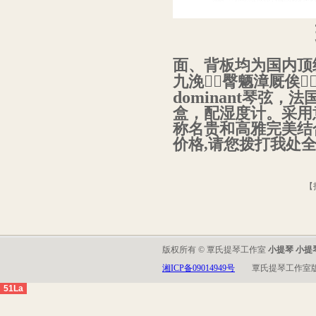
面、背板均为国内顶
九浼臀魉漳厩俟
dominant
琴弦，法
盒，配湿度计。采用
称名贵和高雅完美结
价格,请您拨打我处全国免
【
版权所有 © 覃氏提琴工作室
小提琴 小提
湘ICP备09014949号
覃氏提琴工作室
51La